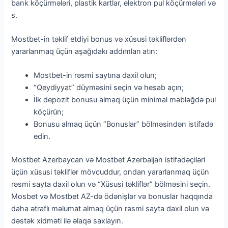
bank köçürmələri, plastik kartlar, elektron pul köçürmələri və
s.
Mostbet-in təklif etdiyi bonus və xüsusi təkliflərdən
yararlanmaq üçün aşağıdakı addımları atın:
Mostbet-in rəsmi saytına daxil olun;
“Qeydiyyat” düyməsini seçin və hesab açın;
İlk depozit bonusu almaq üçün minimal məbləğdə pul
köçürün;
Bonusu almaq üçün “Bonuslar” bölməsindən istifadə
edin.
Mostbet Azerbaycan və Mostbet Azerbaijan istifadəçiləri
üçün xüsusi təkliflər mövcuddur, ondan yararlanmaq üçün
rəsmi sayta daxil olun və “Xüsusi təkliflər” bölməsini seçin.
Mosbet və Mostbet AZ-də ödənişlər və bonuslar haqqında
daha ətraflı məlumat almaq üçün rəsmi sayta daxil olun və
dəstək xidməti ilə əlaqə saxlayın.