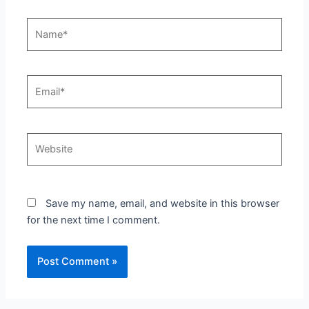
Name*
Email*
Website
Save my name, email, and website in this browser
for the next time I comment.