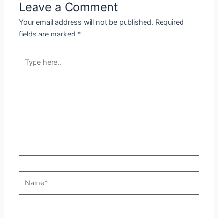
Leave a Comment
Your email address will not be published.
Required
fields are marked
*
Type
here..
Name*
Email*