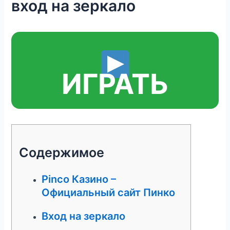
вход на зеркало
ИГРАТЬ
Содержимое
Pinco Казино –
Официальный сайт Пинко
Вход на зеркало