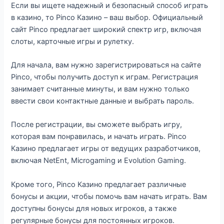
Если вы ищете надежный и безопасный способ играть
в казино, то Pinco Казино – ваш выбор. Официальный
сайт Pinco предлагает широкий спектр игр, включая
слоты, карточные игры и рулетку.
Для начала, вам нужно зарегистрироваться на сайте
Pinco, чтобы получить доступ к играм. Регистрация
занимает считанные минуты, и вам нужно только
ввести свои контактные данные и выбрать пароль.
После регистрации, вы сможете выбрать игру,
которая вам понравилась, и начать играть. Pinco
Казино предлагает игры от ведущих разработчиков,
включая NetEnt, Microgaming и Evolution Gaming.
Кроме того, Pinco Казино предлагает различные
бонусы и акции, чтобы помочь вам начать играть. Вам
доступны бонусы для новых игроков, а также
регулярные бонусы для постоянных игроков.