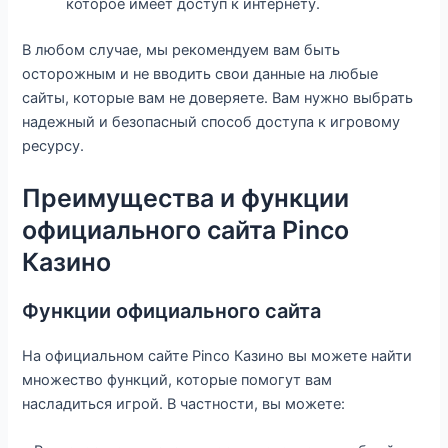
которое имеет доступ к интернету.
В любом случае, мы рекомендуем вам быть
осторожным и не вводить свои данные на любые
сайты, которые вам не доверяете. Вам нужно выбрать
надежный и безопасный способ доступа к игровому
ресурсу.
Преимущества и функции
официального сайта Pinco
Казино
Функции официального сайта
На официальном сайте Pinco Казино вы можете найти
множество функций, которые помогут вам
насладиться игрой. В частности, вы можете: