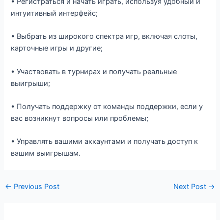
• Регистраться и начать играть, используя удобный и
интуитивный интерфейс;
• Выбрать из широкого спектра игр, включая слоты,
карточные игры и другие;
• Участвовать в турнирах и получать реальные
выигрыши;
• Получать поддержку от команды поддержки, если у
вас возникнут вопросы или проблемы;
• Управлять вашими аккаунтами и получать доступ к
вашим выигрышам.
←
Previous Post
Next Post
→