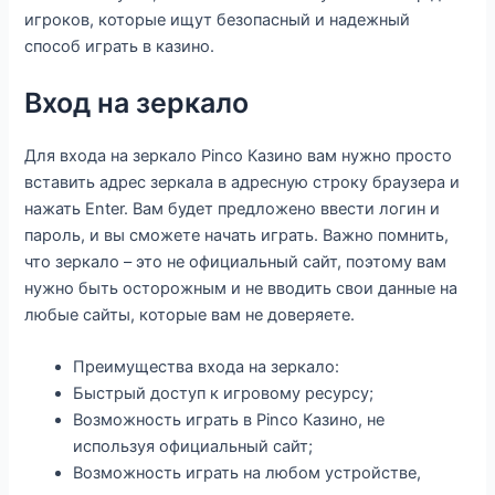
игроков, которые ищут безопасный и надежный
способ играть в казино.
Вход на зеркало
Для входа на зеркало Pinco Казино вам нужно просто
вставить адрес зеркала в адресную строку браузера и
нажать Enter. Вам будет предложено ввести логин и
пароль, и вы сможете начать играть. Важно помнить,
что зеркало – это не официальный сайт, поэтому вам
нужно быть осторожным и не вводить свои данные на
любые сайты, которые вам не доверяете.
Преимущества входа на зеркало:
Быстрый доступ к игровому ресурсу;
Возможность играть в Pinco Казино, не
используя официальный сайт;
Возможность играть на любом устройстве,