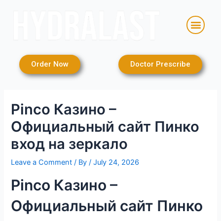
Skip
Post
to
navigation
Men
content
Order Now
Doctor Prescribe
Pinco Казино –
Официальный сайт Пинко
вход на зеркало
Leave a Comment
/ By
/
July 24, 2026
Pinco Казино –
Официальный сайт Пинко