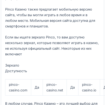
Pinco Казино также предлагает мобильную версию
сайта, чтобы вы могли играть в любое время и в
любом месте. Мобильная версия сайта доступна для
смартфонов и планшетов.
Если вы ищете зеркало Pinco, то вам доступно
несколько зеркал, которые позволяют играть в казино,
не используя официальный сайт. Некоторые из них
включают
Зеркало
Доступность
pinco-
pinco-
pinco-
Да
Да
casino.com
casino.net
casino.io
В любом случае, Pinco Казино – это лучший выбор для