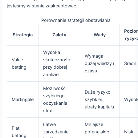
jesteśmy w stanie zaakceptować.
Porównanie strategii obstawiania
Pozio
Strategia
Zalety
Wady
ryzyk
Wysoka
Wymaga
Value
skuteczność
dużej wiedzy i
Średni
betting
przy dobrej
czasu
analizie
Możliwość
Duże ryzyko
szybkiego
Martingale
szybkiej
Wysok
odzyskania
utraty kapitału
strat
Łatwe
Mniejsze
Flat
zarządzanie
potencjalne
Niski
betting