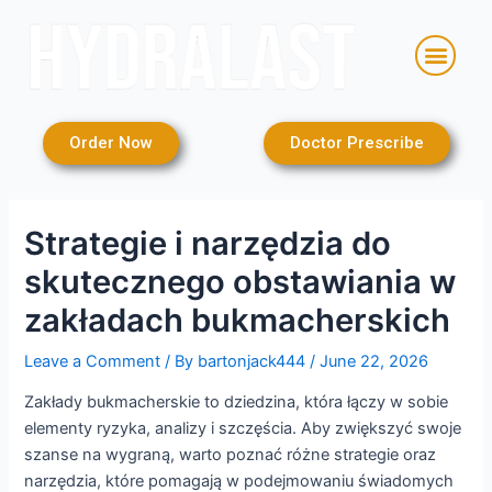
Skip
Post
to
navigation
Men
content
Order Now
Doctor Prescribe
Strategie i narzędzia do
skutecznego obstawiania w
zakładach bukmacherskich
Leave a Comment
/ By
bartonjack444
/
June 22, 2026
Zakłady bukmacherskie to dziedzina, która łączy w sobie
elementy ryzyka, analizy i szczęścia. Aby zwiększyć swoje
szanse na wygraną, warto poznać różne strategie oraz
narzędzia, które pomagają w podejmowaniu świadomych