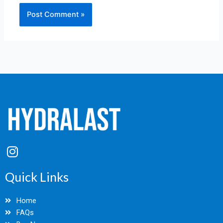
I
n
s
Quick Links
t
a
Home
g
FAQs